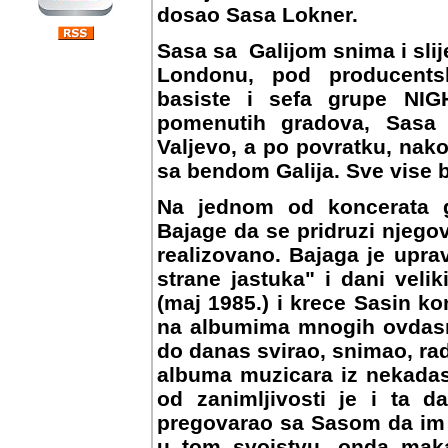
dosao Sasa Lokner.
Sasa sa Galijom snima i slij
Londonu, pod producents
basiste i sefa grupe NI
pomenutih gradova, Sasa 
Valjevo, a po povratku, nako
sa bendom Galija. Sve vise bi
Na jednom od koncerata grup
da se pridruzi njegovom b
realizovano. Bajaga je upra
strane jastuka" i dani veli
(maj 1985.) i krece Sasin ko
na albumima mnogih ovdasnj
do danas svirao, snimao, ra
albuma muzicara iz nekadas
od zanimljivosti je i ta d
pregovarao sa Sasom da im s
u tom svojstvu, onda maka