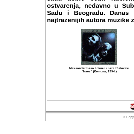
ostvarenja, nedavno u Suboti
i Beogradu. Danas u Srbiji,
autora muzike za pozorisna d
Aleksandar Sasa Lokner i Laza Ristovski
"Naos" (Komuna, 1994.)
© Copyr