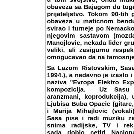
obaveza sa Bajagom do toga n
prijateljstvo. Tokom 90-tih
obaveza u maticnom bendu 
svirao i turneje po Nemacko
njegovim sastavom (mozda 
Manojlovic, nekada lider gr
veliki, ali zasigurno resp
omogucavao da na tamosnjem 
Sa Lazom Ristovskim, Sasa
1994.), a nedavno je izaslo 
naziva "Evropa Elektro Exp
kompozicija. Uz Sasu Lo
aranzmani, koprodukcija)
Ljubisa Buba Opacic (gitare,
i Marija Mihajlovic (vokal
Sasa pise i radi muziku z
snima radijske, TV i re
sada dobio cetiri Nacio