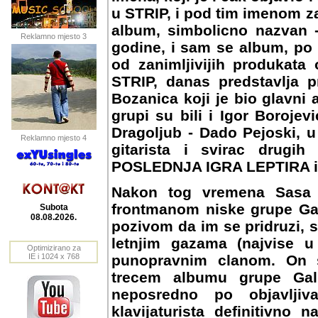
u STRIP, i pod tim imenom za
album, simbolicno nazvan -
Reklamno mjesto 3
godine, i sam se album, po 
od zanimljivijih produkata
STRIP, danas predstavlja pr
Bozanica koji je bio glavni a
grupi su bili i Igor Borojevi
Dragoljub - Dado Pejoski, u
Reklamno mjesto 4
gitarista i svirac drugih
POSLEDNJA IGRA LEPTIRA i
Nakon tog vremena Sasa 
frontmanom niske grupe Gali
Subota
08.08.2026.
pozivom da im se pridruzi, st
letnjim gazama (najvise u
Optimizirano za
IE i 1024 x 768
punopravnim clanom. On se
trecem albumu grupe Gal
neposredno po objavljiv
klavijaturista definitivno