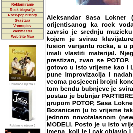
Reklamiranje
Rock biografije
Rock-pop history
Aleksandar Sasa Lokner (r
Svaštara
orijentisanog ka rock vod
Vremeplov
zavrsio je srednju muzicku
Webmaster
Web Site Map
kojem je svirao klavijature 
varijantu rocka, a u postavi
vlastiti materijal. Njegov d
zvao se POTOP. Izvodili su v
vrijeme kao i Leb i Sol, 
improvizacija i nadahnuca. N
posjeceni brojni koncerti p
Reklamno mjesto 1
bendu bubnjeve je svirao 
postao je bubnjar PARTIBREJ
grupom POTOP, Sasa Lokner 
Bozanicem (u to vrijeme tak
jednom novotalasnom (new 
MODELI. Posto je u isto vri
Reklamno mjesto 2
imena, koji je i cak objavio