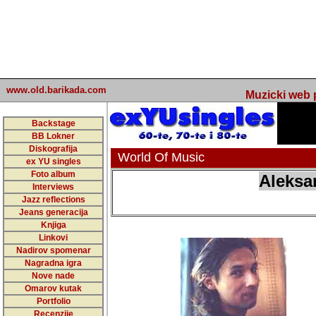
undefined
www.old.barikada.com
Muzicki web p
Backstage
BB Lokner
Diskografija
World Of Music
ex YU singles
Foto album
Aleksa
Interviews
Jazz reflections
Jeans generacija
Knjiga
Linkovi
Nadirov spomenar
Nagradna igra
Nove nade
Omarov kutak
Portfolio
Recenzije