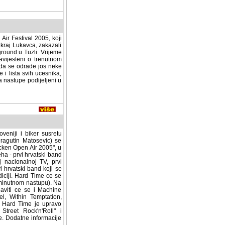
Festival 2005, koji se
Lukavca, zakazali su za
ound u Tuzli. Vrijeme
avijesteni o trenutnom
u da se odrade jos neke
 i lista svih ucesnika,
stupe podijeljeni u tri
eniji i biker susretu
ragutin Matosevic) se
cken Open Air 2005", u
a - prvi hrvatski band
 nacionalnoj TV, prvi
vi hrvatski band koji se
diciji. Hard Time ce se
 minutnom nastupu). Na
i ce se i Machine Head,
hin Temptation, Marky
Time je upravo zavrsio
'Roll" i pregovara sa
acije mozete dobiti na: