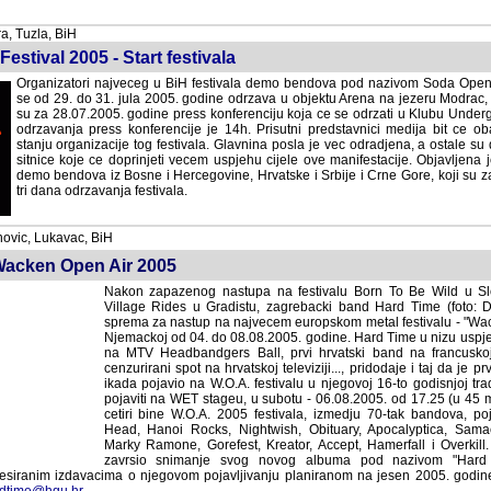
, Tuzla, BiH
stival 2005 - Start festivala
Organizatori najveceg u BiH festivala demo bendova pod nazivom Soda Open Air 
od 29. do 31. jula 2005. godine odrzava u objektu Arena na jezeru Modrac, kraj 
28.07.2005. godine press konferenciju koja ce se odrzati u Klubu Undergr
odrzavanja press konferencije je 14h. Prisutni predstavnici medija bit ce ob
stanju organizacije tog festivala. Glavnina posla je vec odradjena, a ostale s
sitnice koje ce doprinjeti vecem uspjehu cijele ove manifestacije. Objavljena je
demo bendova iz Bosne i Hercegovine, Hrvatske i Srbije i Crne Gore, koji su za na
dana odrzavanja festivala.
ovic, Lukavac, BiH
acken Open Air 2005
Nakon zapazenog nastupa na festivalu Born To Be Wild u Slov
Village Rides u Gradistu, zagrebacki band Hard Time (foto: D
sprema za nastup na najvecem europskom metal festivalu - "Wa
Njemackoj od 04. do 08.08.2005. godine. Hard Time u nizu uspjeh
na MTV Headbandgers Ball, prvi hrvatski band na francuskoj
cenzurirani spot na hrvatskoj televiziji..., pridodaje i taj da je pr
ikada pojavio na W.O.A. festivalu u njegovoj 16-to godisnjoj tra
pojaviti na WET stageu, u subotu - 06.08.2005. od 17.25 (u 45
cetiri bine W.O.A. 2005 festivala, izmedju 70-tak bandova, pojavit
Hanoi Rocks, Nightwish, Obituary, Apocalyptica, Samael, Wit
Ramone, Gorefest, Kreator, Accept, Hamerfall i Overkill. Hard 
snimanje svog novog albuma pod nazivom "Hard Street Rock'n
acima o njegovom pojavljivanju planiranom na jesen 2005. godine. Dodatne inform