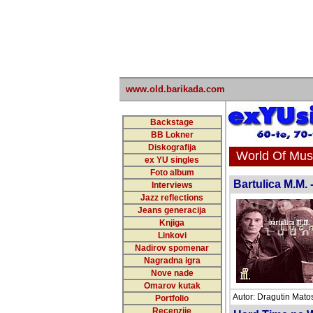
undefined
www.old.barikada.com
Backstage
BB Lokner
Diskografija
World Of Music
ex YU singles
Foto album
Bartulica M.M. 
Interviews
Jazz reflections
Jeans generacija
Knjiga
Linkovi
Nadirov spomenar
Nagradna igra
Nove nade
Omarov kutak
Autor: Dragutin Matos
Portfolio
Recenzije