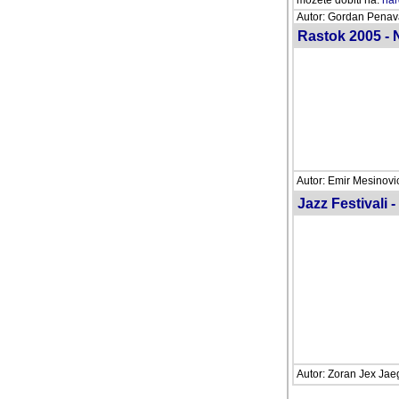
hardtime@hgu.hr
.
Autor: Gordan Penava 
Rastok 2005 - 
Autor: Emir Mesinovic
Jazz Festivali -
Autor: Zoran Jex Jaeg