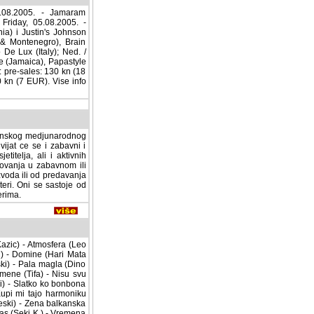
5. - Jamaram (Germany),
005. - Dubioza Kolektiv
nson (Croatia); Sub. /
in Holidays (Croatia),
/ Sunday, 07.08.2005. -
& Baldas (France) i DJ
8 EUR) / 4 days. At the
. Vise info ima na:
senskog medjunarodnog
ijat ce se i zabavni i
titelja, ali i aktivnih
lovanja u zabavnom ili
zvoda ili od predavanja
eri. Oni se sastoje od
rima.
azic) - Atmosfera (Leo
ri) - Domine (Hari Mata
ski) - Pala magla (Dino
 mene (Tifa) - Nisu svu
i) - Slatko ko bonbona
Kupi mi tajo harmoniku
roeski) - Zena balkanska
nas (Seki K.) - Vremena