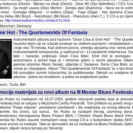
u kokuzna (Denis) - Mjesec na obali (Denis) - Zima '90 (Zijo Valentino) i CD3: Uci
erlin) - Sa mojih usana (Dino Merlin) - Zemlja stari (Dianorra) - Necu da te voli
oma) - Energija (Migura) - U kafanu (Zlaja) - Tugo (Zlaja) - Hej Jasmina (Ca
a treba (BH Boys) - Narodnjaci (BH Boys) - Plavusica (Alen C.). 3 CD-a po cijen
na:
http://www.balkanmedia.com/pict/7a.html
.
 Munchen, Germany
ir Hot - The Quarterworlds Of Fantasia
Instrumentalni albumu pod nazivom "Dean Clea & Emir Hot" - "The Quarter
muzicko djelo ciji se izlazak iscekuje sa velikom paznjom i nestrpljenjem. 
traje oko 79 minuta. Kad jednom pocne, izmedju pjesama vise nema prek
instrumentalnih kompozicija, a sadrzavat ce i 13 narativnih intermezza. S
tako i naracije, potpisuje Dean Clea Brkic. Emir Hot je pomagao u pravljen
a pored toga je i odsvirao gitaru u vecini pjesama. Gitarske dijelove je 
Muris Varajic, gitarista iz Sarajeva. Dena Clea Brkic potpisuje i produkciju, a
Album "The Quarterworlds Of Fantasia" je u fazi finalnog miksa, a potom 
izdavacima za publikovanje. Odmah su uradjene dvije verzije pomenu
hrvatskom, a jedna na engleskom jeziku.
evic, Tuzla, BiH
cija materijala za novi album na III Mostar Blues Festivalu
o Rules su nastupom od 16.07.2005. godine odu±evili publiku koja je prisustv
estivalu koji se odrµao u Muzickom Centru Pavarotti. Tom prilikom su pored svog 
lbuma "Pasje vrijeme", premijerno predstavili i dio materijala sa novog albuma k
omile, Na izvoru, Iza sunca... No Rules su nastupili treceg, zavrsnog dana 
endovima Herzegowina Blues Project (BiH) i Chicken Shack Blues Band (Hrvat
enda No Rules zauzeti snimanjem svog novog CD-a u tuzlanskom studiju MAT, o
ove pozive za nastupe. Tako je vjerovatno da ce nastupiti na Blues Festivalu Split 
esen, slijedi i kraca turneja po Sloveniji.