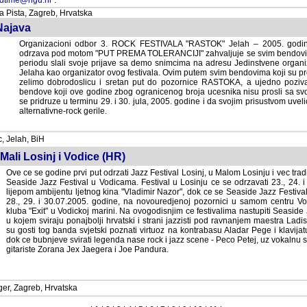
Pista, Zagreb, Hrvatska
Najava
Organizacioni odbor 3. ROCK FESTIVALA "RASTOK" Jelah – 2005. godin
odrzava pod motom "PUT PREMA TOLERANCIJI" zahvaljuje se svim bendovim
periodu slali svoje prijave sa demo snimcima na adresu Jedinstvene organi
Jelaha kao organizator ovog festivala. Ovim putem svim bendovima koji su pr
zelimo dobrodoslicu i sretan put do pozornice RASTOKA, a ujedno poziva
bendove koji ove godine zbog ogranicenog broja ucesnika nisu prosli sa s
se pridruze u terminu 29. i 30. jula, 2005. godine i da svojim prisustvom uveli
alternativne-rock gerile.
, Jelah, BiH
 Mali Losinj i Vodice (HR)
Ove ce se godine prvi put odrzati Jazz Festival Losinj, u Malom Losinju i vec tradi
Seaside Jazz Festival u Vodicama. Festival u Losinju ce se odrzavati 23., 24. 
lijepom ambijentu ljetnog kina "Vladimir Nazor", dok ce se Seaside Jazz Festiv
28., 29. i 30.07.2005. godine, na novouredjenoj pozornici u samom centru Vodica i 
"Exit" u Vodickoj marini. Na ovogodisnjim ce festivalima nastupiti Seaside Ja
kojem sviraju ponajbolji hrvatski i strani jazzisti pod ravnanjem maestra Ladislav
gosti tog banda svjetski poznati virtuoz na kontrabasu Aladar Pege i klavijaturis
ce bubnjeve svirati legenda nase rock i jazz scene - Peco Petej, uz vokalnu so
gitariste Zorana Jex Jaegera i Joe Pandura.
er, Zagreb, Hrvatska