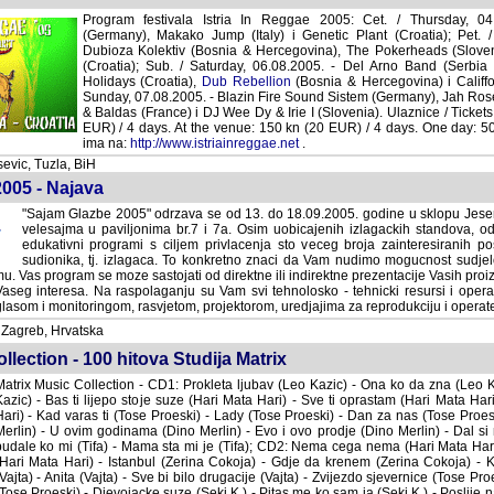
Program festivala Istria In Reggae 2005: Cet. / Thursday, 04.08.200
Makako Jump (Italy) i Genetic Plant (Croatia); Pet. / Friday, 05.08.2
(Bosnia & Hercegovina), The Pokerheads (Slovenia) i Justin's Joh
Saturday, 06.08.2005. - Del Arno Band (Serbia & Montenegro), Bra
Dub Rebellion
(Bosnia & Hercegovina) i Califfo De Lux (Italy); Ned. 
Blazin Fire Sound Sistem (Germany), Jah Rose (Jamaica), Papastyle 
Wee Dy & Irie I (Slovenia). Ulaznice / Tickets: pre-sales: 130 kn (1
venue: 150 kn (20 EUR) / 4 days. One day: 50 kn (7 EUR)
http://www.istriainreggae.net
.
evic, Tuzla, BiH
005 - Najava
"Sajam Glazbe 2005" odrzava se od 13. do 18.09.2005. godine u sklopu Je
velesajma u paviljonima br.7 i 7a. Osim uobicajenih izlagackih standova, odv
edukativni programi s ciljem privlacenja sto veceg broja zainteresiranih posje
sudionika, tj. izlagaca. To konkretno znaci da Vam nudimo mogucnost sudje
 Vas program se moze sastojati od direktne ili indirektne prezentacije Vasih proi
aseg interesa. Na raspolaganju su Vam svi tehnolosko - tehnicki resursi i operat
asom i monitoringom, rasvjetom, projektorom, uredjajima za reprodukciju i operate
 Zagreb, Hrvatska
lection - 100 hitova Studija Matrix
atrix Music Collection - CD1: Prokleta ljubav (Leo Kazic) - Ona ko da zna (Leo K
azic) - Bas ti lijepo stoje suze (Hari Mata Hari) - Sve ti oprastam (Hari Mata Ha
ari) - Kad varas ti (Tose Proeski) - Lady (Tose Proeski) - Dan za nas (Tose Proe
erlin) - U ovim godinama (Dino Merlin) - Evo i ovo prodje (Dino Merlin) - Dal si
udale ko mi (Tifa) - Mama sta mi je (Tifa); CD2: Nema cega nema (Hari Mata Har
Hari Mata Hari) - Istanbul (Zerina Cokoja) - Gdje da krenem (Zerina Cokoja) - 
Vajta) - Anita (Vajta) - Sve bi bilo drugacije (Vajta) - Zvijezdo sjevernice (Tose P
Tose Proeski) - Djevojacke suze (Seki K.) - Pitas me ko sam ja (Seki K.) - Poslije 