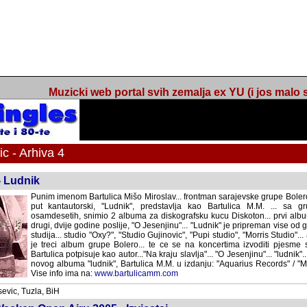
Muzicki web portal svih zemalja ex YU (i jos malo s
 - Arhiva 4
- Ludnik
Punim imenom Bartulica Mišo Miroslav... frontman sarajevske grupe Bolero
put kantautorski, "Ludnik", predstavlja kao Bartulica M.M. ... sa 
osamdesetih, snimio 2 albuma za diskografsku kucu Diskoton... prvi album
drugi, dvije godine poslije, "O Jesenjinu"... "Ludnik" je pripreman vise od
studija... studio "Oxy?", "Studio Gujinovic", "Pupi studio", "Morris Studio"..
je treci album grupe Bolero... te ce se na koncertima izvoditi pjesme
Bartulica potpisuje kao autor..."Na kraju slavlja"... "O Jesenjinu"... "ludnik
novog albuma "ludnik", Bartulica M.M. u izdanju: "Aquarius Records" / "Mo
Vise info ima na:
www.bartulicamm.com
evic, Tuzla, BiH