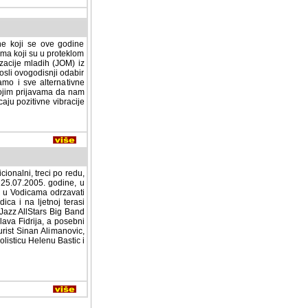
e koji se ove godine
a koji su u proteklom
zacije mladih (JOM) iz
osli ovogodisnji odabir
mo i sve alternativne
vojim prijavama da nam
caju pozitivne vibracije
cionalni, treci po redu,
i 25.07.2005. godine, u
al u Vodicama odrzavati
na ljetnoj terasi kluba
zz AllStars Big Band u
a Fidrija, a posebni su
t Sinan Alimanovic, dok
listicu Helenu Bastic i