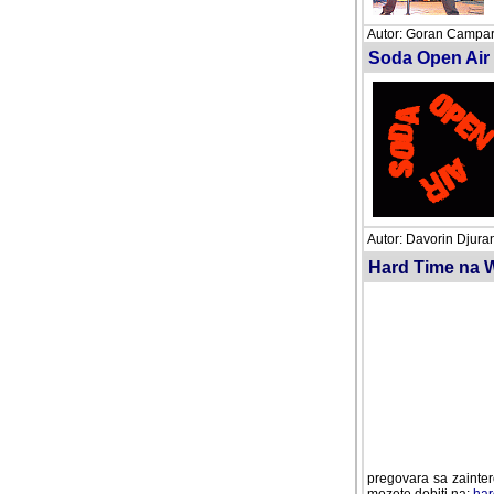
Autor: Goran Campara
Soda Open Air Fe
Autor: Davorin Djuran
Hard Time na W
zainteresiranim izdav