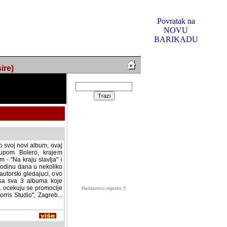
Povratak na
NOVU
BARIKADU
ire)
 svoj novi album, ovaj
grupom Bolero, krajem
 - "Na kraju slavlja" i
 godinu dana u nekoliko
. autorski gledajuci, ovo
 sa sva 3 albuma koje
"... ocekuju se promocije
rris Studio", Zagreb...
Reklamno mjesto 5