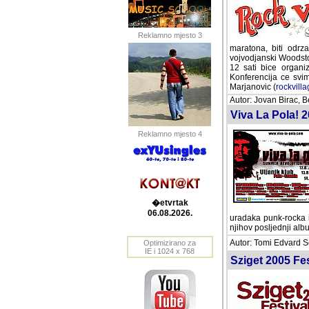
Reklamno mjesto 3
velika "bajkerijada"
povodom, u klubu "Si
konferencija za novin
se akredituju za pra
063-788-89-45
Autor: Jovan Birac, 
Viva La Pola! 2
Reklamno mjesto 4
�etvrtak
06.08.2026.
rocka i novog vala, d
album, "Energize", pr
Autor: Tomi Edvard Se
Optimizirano za
IE i 1024 x 768
Sziget 2005 Fes