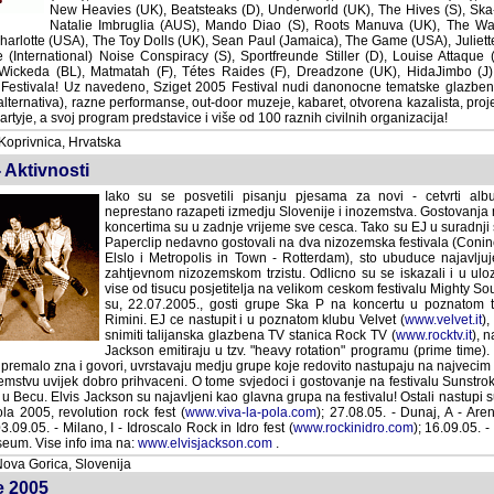
Heavies (UK), Beatsteaks (D), Underworld (UK), The Hives (S), Ska-P (E), 
Imbruglia (AUS), Mando Diao (S), Roots Manuva (UK), The Wailers (JAM), C
, The Toy Dolls (UK), Sean Paul (Jamaica), The Game (USA), Juliette and The 
onal) Noise Conspiracy (S), Sportfreunde Stiller (D), Louise Attaque (F), Giant 
Matmatah (F), Tétes Raides (F), Dreadzone (UK), HidaJimbo (J)... samo su dio ve
no, Sziget 2005 Festival nudi danonocne tematske glazbene programe i koncerte 
rformanse, out-door muzeje, kabaret, otvorena kazalista, projekcije filmova, sports
m predstavice i više od 100 raznih civilnih organizacija!
oprivnica, Hrvatska
 Aktivnosti
Iako su se posvetili pisanju pjesama za novi - cetvrti album, Elvi
razapeti izmedju Slovenije i inozemstva. Gostovanja na stranim f
su u zadnje vrijeme sve cesca. Tako su EJ u suradnji s priznat
nedavno gostovali na dva nizozemska festivala (Conincx Pop F
Metropolis in Town - Rotterdam), sto ubuduce najavljuje jos vis
nizozemskom trzistu. Odlicno su se iskazali i u ulozi nositelja ve
posjetitelja na velikom ceskom festivalu Mighty Sounds (Ta
22.07.2005., gosti grupe Ska P na koncertu u poznatom talijansk
EJ ce nastupit i u poznatom klubu Velvet (
www.velvet.it
), a konce
talijanska glazbena TV stanica Rock TV (
www.rocktv.it
), na kojoj 
emitiraju u tzv. "heavy rotation" programu (prime time). Elvis Jack
a i govori, uvrstavaju medju grupe koje redovito nastupaju na najvecim evropskim
uvijek dobro prihvaceni. O tome svjedoci i gostovanje na festivalu Sunstroke, koje 
. Elvis Jackson su najavljeni kao glavna grupa na festivalu! Ostali nastupi su: 
a 2005, revolution rock fest (
www.viva-la-pola.com
); 27.08.05. - Dunaj, A - Aren
03.09.05. - Milano, I - Idroscalo Rock in Idro fest (
www.rockinidro.com
); 16.09.05. -
eum. Vise info ima na:
www.elvisjackson.com
.
ova Gorica, Slovenija
e 2005