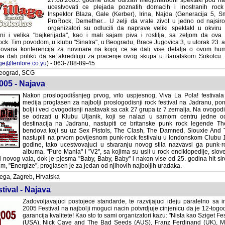
27.08.2005. godine bice odrzan medjunarodni spektakl pod na
ucestvovati ce plejada poznatih domacih i inostranih rock izvodja
Blaza, Gale (Kerber), Irina, Najda (Generacija 5, Smak), Sou
Demether... U zelji da vrate zivot u jedno od najsiromasnijih sela
odlucili da naprave veliki spektakl u okviru kojeg ce, pored rock 
, kao i mali sajam piva i rostilja, sa zeljom da ova manifestacija postane vojvo
natra", u Beogradu, Brace Jugovica 3, u utorak 23. avgusta 2005. godine u 12 
are na kojoj ce se dati vise detalja o ovom humanitarnom dogadjaju. Konferencija c
cenje ovog skupa u Banatskom Sokolcu. Kontakt osoba: Marko Marjanovic (
rockv
Beograd, SCG
005 - Najava
Nakon proslogodišsnjeg prvog, vrlo uspjesnog, Viva La Pola! festivala koji 
proglasen za najbolji proslogodisnji rock festival na Jadranu, ponosno najav
ovogodisnji nastavak sa cak 27 grupa iz 7 zemalja. Na ovogodisnjem festival
Klubu Uljanik, koji se nalazi u samom centru jedne od najljepših turi
Jadranu, nastupiti ce britanske punk rock legende The Vibrators, jedan od
Pistols, The Clash, The Damned, Siouxie And The Banshees i drug
povijesnom punk-rock festivalu u londonskom Clubu 100, legendarn
ucestvovajuci u stvaranju novog stila nazvavsi ga punk-rock. Njihova 
Mania" i "V2", sa kojima su usli u rock enciklopedije, slove za jedne od 
ok je pjesma "Baby, Baby, Baby" i nakon vise od 25. godina hit sirom zemaljske kug
oglasen je za jedan od njihovih najboljih uradaka.
ga, Zagreb, Hrvatska
tival - Najava
Zadovoljavajuci postojece standarde, te razvijajuci ideju paralelno sa i
2005 Festival na najbolji moguci nacin potvrdjuje cinjenicu da je 12-togod
garancija kvalitete! Kao sto to sami organizatori kazu: "Nista kao Sziget Fe
(USA), Nick Cave and The Bad Seeds (AUS), Franz Ferdinand (UK), Morc