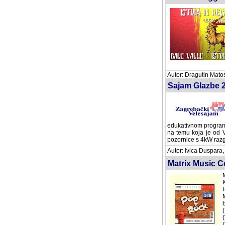
Autor: Dragutin Matos
Sajam Glazbe 2
edukativnom programu.
na temu koja je od V
pozornice s 4kW razgl
Autor: Ivica Duspara,
Matrix Music Col
M
K
H
M
b
(
(
(