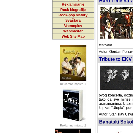
Hard Time na Wa
Reklamiranje
Rock biografije
Rock-pop history
Svaštara
Vremeplov
Webmaster
Web Site Map
festivala.
Autor: Gordan Penava 
Tribute to EKV 
Reklamno mjesto 1
ovog koncerta, doznaj
da sve mirise na istin
Ulaznice se mogu kupi
pored Ghetto cluba.
Autor: Stanislav Czwik
Banatski Sokola
Reklamno mjesto 2