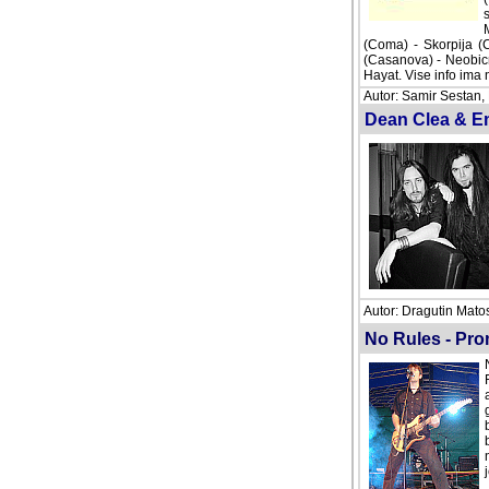
s
M
(Coma) - Skorpija (C
(Casanova) - Neobicn
Hayat. Vise info ima 
Autor: Samir Sestan,
Dean Clea & Em
Autor: Dragutin Matos
No Rules - Promo
N
F
a
g
b
b
n
j