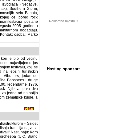
zivom Rock Village, a
ca (Negative, Inspektor
thern Storm, ProRock,
 Banata, organizatori su
maratona, biti odrzani i
djanski Woodstock. Tim
sati bice organizovana
e svima dati priliku da
Reklamno mjesto 9
illage@tenfore.co.yu
) -
je bio od vecinu medija
ljujemo jos bolji i veci
u, koji se se odrzati u
stickih destinacija na
 bendova koji su uz Sex
e nastupili na prvom
e 1976. godine, tako
Hosting sponzor:
prva dva albuma, "Pure
najboljih uradaka punk-
le, a njihov posljednji
nfrastrukturom - Sziget
isnja tradicija najveca
stival!" Nastupaju: Korn
heeba (UK), Brand New