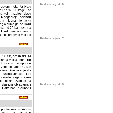
pskom metal festivalu
a i na W.E.T. stageu se
Reklamno mjesto 6
is koji nazalost zbog
. Mnogobrojni novinari
, a i jedna njemacka
ovog albuma grupe Hard
p vise od 70 bandova na
 Hard Time je snimio i
e atmosfere ovog velikog
Reklamno mjesto 7
1:00 sat, organizira se
tarina Velika, jednu od
 koncertu nastupiti ce
EKV tribute band), Goran
azma. Kuriozitet je da
 Justin's Johnson, koji
nomedia, organizatora
 nekim izvodjacima tako
 obradama i aranzmanima.
y" i knjizari "Utopia",
Reklamno mjesto 8
m poplavama, u subotu