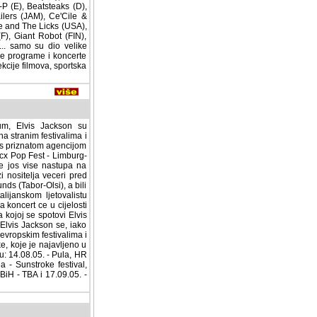
Beatsteaks (D), Natalie
e'Cile & T.O.K. (JAM),
Licks (USA), Fishbone
Robot (FIN), Resin Dogs
like ponude Sziget 2005
(klasika, jazz, blues,
ka natjecanja, razlicite
s Jackson su neprestano
estivalima i koncertima
om agencijom Paperclip
est - Limburg-Elslo i
e nastupa na zahtjevnom
ceri pred vise od tisucu
bor-Olsi), a bili su,
om ljetovalistu Rimini.
rt ce u cijelosti snimiti
se spotovi Elvis Jackson
son se, iako se o tome u
 festivalima i ciji su
je najavljeno u velikoj
14.08.05. - Pula, HR /
a - Sunstroke festival,
 BiH - TBA i 17.09.05. -