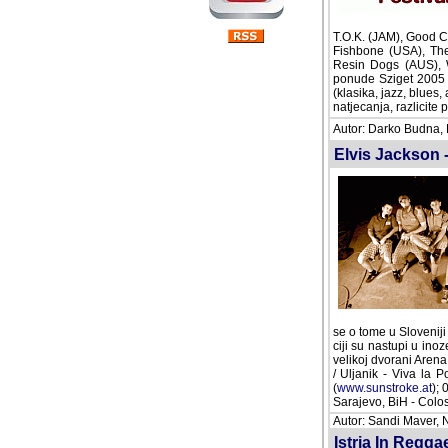
Good Charlotte (USA)
(USA), The (Internati
(AUS), Wickeda (BL), 
Festivala! Uz navede
alternativa), razne pe
partyje, a svoj progra
Autor: Darko Budna, K
Elvis Jackson -
Sloveniji premalo zn
nastupi u inozemstvu 
dvorani Arena u Becu
Uljanik - Viva la Pol
(
www.sunstroke.at
); 
Sarajevo, BiH - Colos
Autor: Sandi Maver, N
Istria In Regga