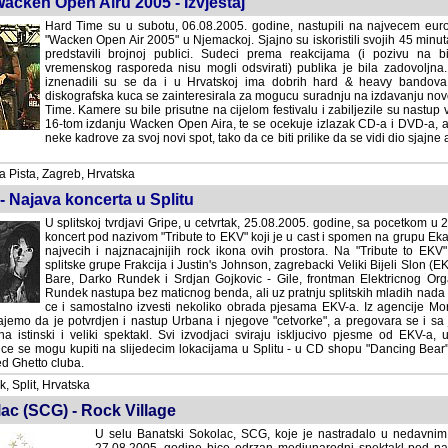
cken Open Airu 2005 - Izvjestaj
Hard Time su u subotu, 06.08.2005. godine, nastupili na najvecem euro
"Wacken Open Air 2005" u Njemackoj. Sjajno su iskoristili svojih 45 minut
predstavili brojnoj publici. Sudeci prema reakcijama (i pozivu na b
vremenskog rasporeda nisu mogli odsvirati) publika je bila zadovoljna
iznenadili su se da i u Hrvatskoj ima dobrih hard & heavy bandova
diskografska kuca se zainteresirala za mogucu suradnju na izdavanju n
Time. Kamere su bile prisutne na cijelom festivalu i zabiljezile su nastu
16-tom izdanju Wacken Open Aira, te se ocekuje izlazak CD-a i DVD-a, a
neke kadrove za svoj novi spot, tako da ce biti prilike da se vidi dio sjajn
Pista, Zagreb, Hrvatska
- Najava koncerta u Splitu
U splitskoj tvrdjavi Gripe, u cetvrtak, 25.08.2005. godine, sa pocetkom u 2
koncert pod nazivom "Tribute to EKV" koji je u cast i spomen na grupu Eka
najvecih i najznacajnijih rock ikona ovih prostora. Na "Tribute to EKV"
splitske grupe Frakcija i Justin's Johnson, zagrebacki Veliki Bijeli Slon (
Bare, Darko Rundek i Srdjan Gojkovic - Gile, frontman Elektricnog Org
Rundek nastupa bez maticnog benda, ali uz pratnju splitskih mladih nada -
ce i samostalno izvesti nekoliko obrada pjesama EKV-a. Iz agencije Mo
emo da je potvrdjen i nastup Urbana i njegove "cetvorke", a pregovara se i sa jos
ski i veliki spektakl. Svi izvodjaci sviraju iskljucivo pjesme od EKV-a, u vlastitim
ti na slijedecim lokacijama u Splitu - u CD shopu "Dancing Bear", Caffe baru "Bount
, Split, Hrvatska
c (SCG) - Rock Village
U selu Banatski Sokolac, SCG, koje je nastradalo u nedavni