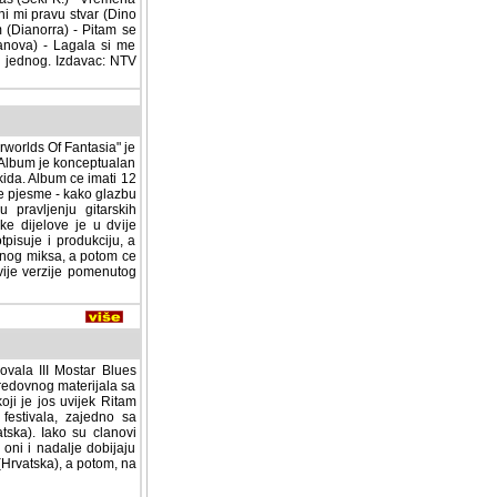
ni mi pravu stvar (Dino
m (Dianorra) - Pitam se
sanova) - Lagala si me
i jednog. Izdavac: NTV
worlds Of Fantasia" je
Album je konceptualan i
ida. Album ce imati 12
ve pjesme - kako glazbu
ju gitarskih aranzmana,
u dvije pjesme odsvirao
 svirao je i klavijature.
ce biti ponudjen raznim
tog albuma - jedna na
ovala III Mostar Blues
redovnog materijala sa
oji je jos uvijek Ritam
festivala, zajedno sa
ska). Iako su clanovi
ni i nadalje dobijaju
(Hrvatska), a potom, na